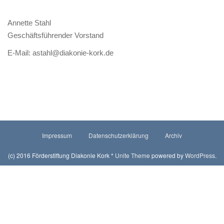
a
t
Annette Stahl
i
Geschäftsführender Vorstand
o
E-Mail: astahl@diakonie-kork.de
n
Impressum
Datenschutzerklärung
Archiv
(c) 2016 Förderstiftung Diakonie Kork *
Unite Theme
powered by
WordPress
.