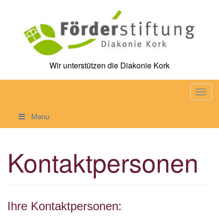
Skip
to
content
Wir unterstützen die Diakonie Kork
T
o
Menu
g
g
l
Kontaktpersonen
e
n
a
v
i
Ihre Kontaktpersonen:
g