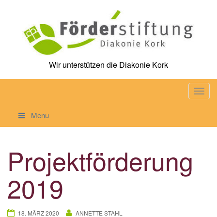
Skip
to
content
Wir unterstützen die Diakonie Kork
T
o
Menu
g
g
l
Projektförderung
e
n
2019
a
v
i
18. MÄRZ 2020
ANNETTE STAHL
g